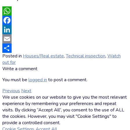
WhatsApp
Facebook
LinkedIn
Email
Posted in
Houses/Real estate
,
Technical inspection
,
Watch
Compartir
out for
by
Write a comment
Markus
Hoffmann
You must be
logged in
to post a comment.
Previous
Next
We use cookies on our website to give you the most relevant
experience by remembering your preferences and repeat
visits. By clicking “Accept All”, you consent to the use of ALL
the cookies. However, you may visit "Cookie Settings" to
provide a controlled consent.
Cookie Settings
Accept All