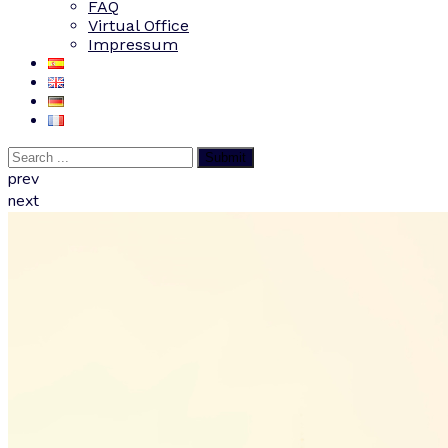
FAQ
Virtual Office
Impressum
Submit
prev
next