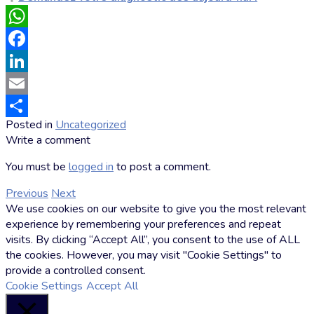
WhatsApp
Facebook
LinkedIn
Email
Posted in
Uncategorized
by
Partager
Write a comment
Markus
Hoffmann
You must be
logged in
to post a comment.
Previous
Next
We use cookies on our website to give you the most relevant
experience by remembering your preferences and repeat
visits. By clicking “Accept All”, you consent to the use of ALL
the cookies. However, you may visit "Cookie Settings" to
provide a controlled consent.
Cookie Settings
Accept All